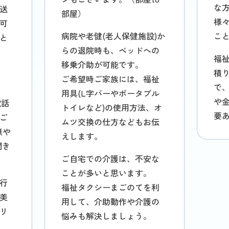
な
送
部屋）
様
可
病院や老健(老人保健施設)か
こ
と
らの退院時も、ベッドへの
福
移乗介助が可能です。
積り
ご希望時ご家族には、福祉
で
用具(L字バーやポータブル
や
電話
トイレなど)の使用方法、オ
要
ご
ムツ交換の仕方などもお伝
無や
えします。
聞き
ご自宅での介護は、不安な
ことが多いと思います。
行
福祉タクシーまごのてを利
美
用して、介助動作や介護の
リ
悩みも解決しましょう。