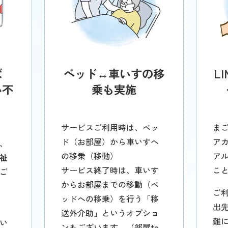
ば
ベッド↔車いすの移
L
い不
乗も実施
サービスご利用時は、ベッ
まご
ド（お部屋）から車いすへ
ア
、
の移乗（移動）
ア
祉
サービス終了時は、車いす
こ
ご
からお部屋までの移動（ベ
ご
ッドへの移乗）を行う「移
出
送外介助」というオプショ
難
い
ンもございます。（部屋to